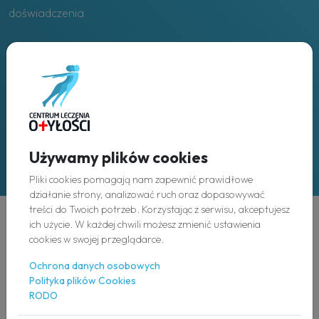
doświadczenia
Placówki
w całej Polsce
Używamy plików cookies
Pliki cookies pomagają nam zapewnić prawidłowe
działanie strony, analizować ruch oraz dopasowywać
treści do Twoich potrzeb. Korzystając z serwisu, akceptujesz
ich użycie. W każdej chwili możesz zmienić ustawienia
Odkryj
cookies w swojej przeglądarce.
Ochrona danych osobowych
O nas
Polityka plików Cookies
RODO
Nasz zespół