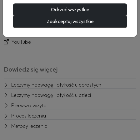
Usługi
Odrzuć wszystkie
Rezerwacja
Kontakt
Zaakceptuj wszystkie
Facebook
YouTube
Dowiedz się więcej
Leczymy nadwagę i otyłość u dorosłych
Leczymy nadwagę i otyłość u dzieci
Pierwsza wizyta
Proces leczenia
Metody leczenia