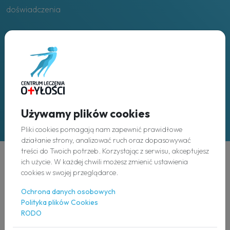
doświadczenia
Placówki
w całej Polsce
Używamy plików cookies
Pliki cookies pomagają nam zapewnić prawidłowe
działanie strony, analizować ruch oraz dopasowywać
treści do Twoich potrzeb. Korzystając z serwisu, akceptujesz
ich użycie. W każdej chwili możesz zmienić ustawienia
Odkryj
cookies w swojej przeglądarce.
Ochrona danych osobowych
O nas
Polityka plików Cookies
RODO
Nasz zespół