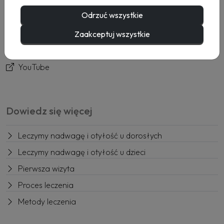
Usługi
Odrzuć wszystkie
Rezerwacja
Kontakt
Zaakceptuj wszystkie
Facebook
YouTube
Dowiedz się więcej
Leczymy nadwagę i otyłość u dorosłych
Leczymy nadwagę i otyłość u dzieci
Pierwsza wizyta
Proces leczenia
Metody leczenia