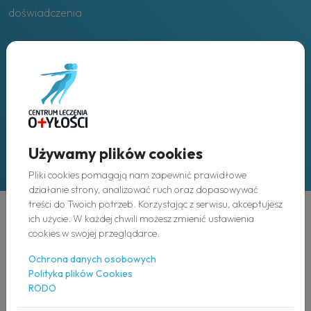
doświadczenia
Placówki
w całej Polsce
Używamy plików cookies
Pliki cookies pomagają nam zapewnić prawidłowe
działanie strony, analizować ruch oraz dopasowywać
treści do Twoich potrzeb. Korzystając z serwisu, akceptujesz
ich użycie. W każdej chwili możesz zmienić ustawienia
Odkryj
cookies w swojej przeglądarce.
Ochrona danych osobowych
O nas
Polityka plików Cookies
RODO
Nasz zespół