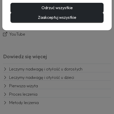
Usługi
Odrzuć wszystkie
Rezerwacja
Kontakt
Zaakceptuj wszystkie
Facebook
YouTube
Dowiedz się więcej
Leczymy nadwagę i otyłość u dorosłych
Leczymy nadwagę i otyłość u dzieci
Pierwsza wizyta
Proces leczenia
Metody leczenia