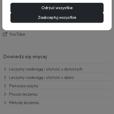
Usługi
Odrzuć wszystkie
Rezerwacja
Kontakt
Zaakceptuj wszystkie
Facebook
YouTube
Dowiedz się więcej
Leczymy nadwagę i otyłość u dorosłych
Leczymy nadwagę i otyłość u dzieci
Pierwsza wizyta
Proces leczenia
Metody leczenia