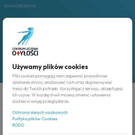
doświadczenia
Placówki
w całej Polsce
Używamy plików cookies
Pliki cookies pomagają nam zapewnić prawidłowe
działanie strony, analizować ruch oraz dopasowywać
treści do Twoich potrzeb. Korzystając z serwisu, akceptujesz
ich użycie. W każdej chwili możesz zmienić ustawienia
Odkryj
cookies w swojej przeglądarce.
Ochrona danych osobowych
O nas
Polityka plików Cookies
RODO
Nasz zespół