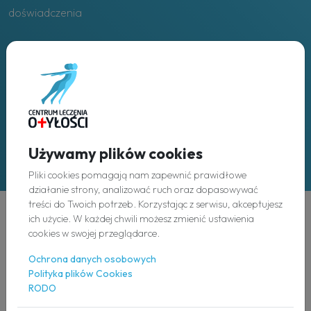
doświadczenia
Placówki
w całej Polsce
Używamy plików cookies
Pliki cookies pomagają nam zapewnić prawidłowe
działanie strony, analizować ruch oraz dopasowywać
treści do Twoich potrzeb. Korzystając z serwisu, akceptujesz
ich użycie. W każdej chwili możesz zmienić ustawienia
Odkryj
cookies w swojej przeglądarce.
Ochrona danych osobowych
O nas
Polityka plików Cookies
RODO
Nasz zespół