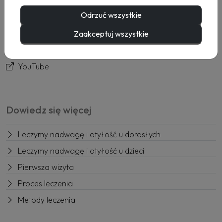
Usługi
Odrzuć wszystkie
Rezerwacja
Kontakt
Zaakceptuj wszystkie
Facebook
YouTube
Dowiedz się więcej
Leczymy nadwagę i otyłość u dorosłych
Leczymy nadwagę i otyłość u dzieci
Pierwsza wizyta
Proces leczenia
Metody leczenia