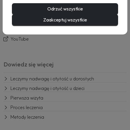
Usługi
Odrzuć wszystkie
Rezerwacja
Kontakt
Zaakceptuj wszystkie
Facebook
YouTube
Dowiedz się więcej
Leczymy nadwagę i otyłość u dorosłych
Leczymy nadwagę i otyłość u dzieci
Pierwsza wizyta
Proces leczenia
Metody leczenia