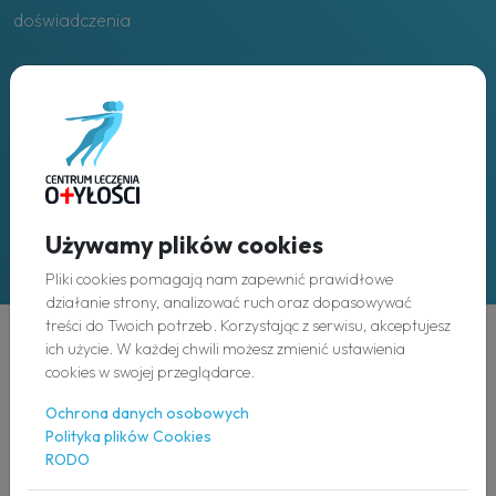
doświadczenia
Placówki
w całej Polsce
Używamy plików cookies
Pliki cookies pomagają nam zapewnić prawidłowe
działanie strony, analizować ruch oraz dopasowywać
treści do Twoich potrzeb. Korzystając z serwisu, akceptujesz
ich użycie. W każdej chwili możesz zmienić ustawienia
Odkryj
cookies w swojej przeglądarce.
Ochrona danych osobowych
O nas
Polityka plików Cookies
RODO
Nasz zespół