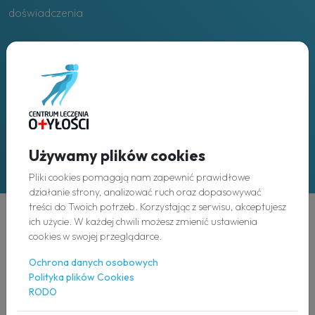
doświadczenia
Placówki
w całej Polsce
Używamy plików cookies
Pliki cookies pomagają nam zapewnić prawidłowe
działanie strony, analizować ruch oraz dopasowywać
treści do Twoich potrzeb. Korzystając z serwisu, akceptujesz
ich użycie. W każdej chwili możesz zmienić ustawienia
Odkryj
cookies w swojej przeglądarce.
Ochrona danych osobowych
O nas
Polityka plików Cookies
RODO
Nasz zespół