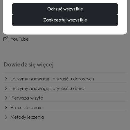
Usługi
Odrzuć wszystkie
Rezerwacja
Kontakt
Zaakceptuj wszystkie
Facebook
YouTube
Dowiedz się więcej
Leczymy nadwagę i otyłość u dorosłych
Leczymy nadwagę i otyłość u dzieci
Pierwsza wizyta
Proces leczenia
Metody leczenia