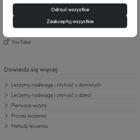
Usługi
Odrzuć wszystkie
Rezerwacja
Kontakt
Zaakceptuj wszystkie
Facebook
YouTube
Dowiedz się więcej
Leczymy nadwagę i otyłość u dorosłych
Leczymy nadwagę i otyłość u dzieci
Pierwsza wizyta
Proces leczenia
Metody leczenia