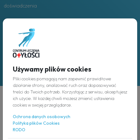
doświadczenia
Placówki
w całej Polsce
Używamy plików cookies
Pliki cookies pomagają nam zapewnić prawidłowe
działanie strony, analizować ruch oraz dopasowywać
treści do Twoich potrzeb. Korzystając z serwisu, akceptujesz
ich użycie. W każdej chwili możesz zmienić ustawienia
Odkryj
cookies w swojej przeglądarce.
Ochrona danych osobowych
O nas
Polityka plików Cookies
RODO
Nasz zespół