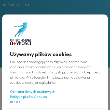
doświadczenia
Placówki
w całej Polsce
Używamy plików cookies
Pliki cookies pomagają nam zapewnić prawidłowe
działanie strony, analizować ruch oraz dopasowywać
treści do Twoich potrzeb. Korzystając z serwisu, akceptujesz
ich użycie. W każdej chwili możesz zmienić ustawienia
Odkryj
cookies w swojej przeglądarce.
Ochrona danych osobowych
O nas
Polityka plików Cookies
RODO
Nasz zespół