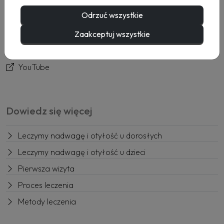
Usługi
Odrzuć wszystkie
Rezerwacja
Kontakt
Zaakceptuj wszystkie
Facebook
YouTube
Dowiedz się więcej
Leczymy nadwagę i otyłość u dorosłych
Leczymy nadwagę i otyłość u dzieci
Pierwsza wizyta
Proces leczenia
Metody leczenia